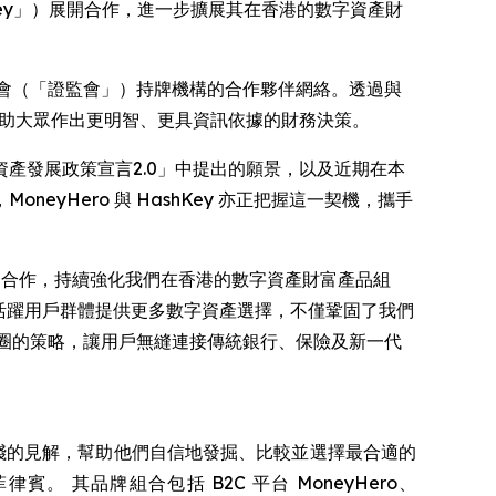
hKey」）展開合作，進一步擴展其在香港的數字資產財
委員會（「證監會」）持牌機構的合作夥伴網絡。透過與
協助大眾作出更明智、更具資訊依據的財務決策。
產發展政策宣言2.0」中提出的願景，以及近期在本
Hero 與 HashKey 亦正把握這一契機，攜手
shKey 合作，持續強化我們在香港的數字資產財富產品組
高活躍用戶群體提供更多數字資產選擇，不僅鞏固了我們
生態圈的策略，讓用戶無縫連接傳統銀行、保險及新一代
供可實踐的見解，幫助他們自信地發掘、比較並選擇最合適的
其品牌組合包括 B2C 平台 MoneyHero、