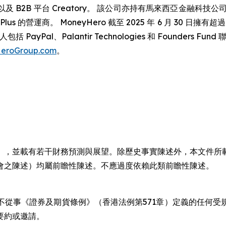
，以及 B2B 平台 Creatory。 該公司亦持有馬來西亞金融科技公司 Jirnex
s 的營運商。 MoneyHero 截至 2025 年 6 月 30 日擁有超過
yPal、Palantir Technologies 和 Founders Fu
eroGroup.com
。
」，並載有若干財務預測與展望。除歷史事實陳述外，本文件所
會之陳述）均屬前瞻性陳述。不應過度依賴此類前瞻性陳述。
不從事《證券及期貨條例》（香港法例第571章）定義的任何受
要約或邀請。