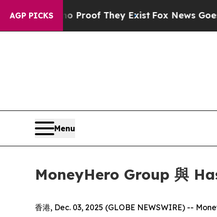
Offers no Proof They Exist
Fox News Goes Quiet a
AGP PICKS
Menu
MoneyHero Group 與
香港, Dec. 03, 2025 (GLOBE NEWSWIRE