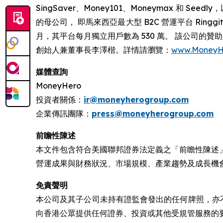
SingSaver、Money101、Moneymax 和 Seedly
的母公司， 即馬來西亞最大型 B2C 營運平台 RinggitPlu
月，其平台每月獨立用戶數為 530 萬。 該公司的贊助人包括 Pa
創始人兼董事長李澤楷。詳情請瀏覽：
www.MoneyH
媒體查詢
MoneyHero
投資者關係：
ir@moneyherogroup.com
企業傳訊團隊：
press@moneyherogroup.com
前瞻性陳述
本文件包含符合美國聯邦證券法定義之「前瞻性陳述
營運成果與財務狀況、市場規模、產業趨勢及成長機
免責聲明
本公司及其子公司未持有證監會發出的任何牌照，亦
向香港公眾提供任何證券、投資或其他受規管服務的