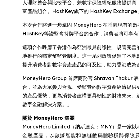
人理財整合與比較平台、兼數字保險經紀服務提供商，今日
富產品組合。HashKey旗下的 HashKey Exch
本次合作將進一步鞏固 MoneyHero 在香港現
HashKey等證監會持牌平台的合作，消費者將可
這項合作呼應了香港作為亞洲最具前瞻性、規管完善的
地推行的穩定幣監管制度。這一系列政策促進了本地數字資
提升消費者對數字資產產品的可及性，助力香港成為
MoneyHero Group 首席商務官 Shravan
合，並為大眾參與合規、受監管的數字資產經濟提供更
的產品優勢，更為消費者建構更具韌性的財務未來。這項
數字金融解決方案。」
關於 MoneyHero 集團
MoneyHero Limited（納斯達克：MNY
金融產品，以數據智能和無縫數碼體驗橫跨保險及銀行