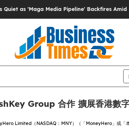
s 'Maga Media Pipeline' Backfires Amid Rumors 
 HashKey Group 合作 擴展
) -- MoneyHero Limited（NASDAQ：MNY）（「Money